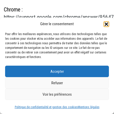
Chrome
:
https://support.google.com/chrome/answer/95647
Gérer le consentement
hl=fr
Pour offrir les meilleures expériences, nous utilisons des technologies telles que
les cookies pour stocker et/ou accéder aux informations des appareils. Le fait de
Firefox
:
https://support.mozilla.org/fr/kb/activer-
consentir à ces technologies nous permettra de traiter des données telles que le
desactiver-cookies
comportement de navigation ou les ID uniques sur ce site. Le fait de ne pas
consentir ou de retirer son consentement peut avoir un effet négatif sur certaines
caractéristiques et fonctions.
Internet Explorer
:
Accepter
https://support.microsoft.com/fr-
fr/help/17442/windows-internet-explorer-delete-
Refuser
manage-cookies#ie=ie-11
Voir les préférences
Opera
:
Politique de confidentialité et gestion des cookies
Mentions légales
https://help.opera.com/Windows/10.20/fr/cookies