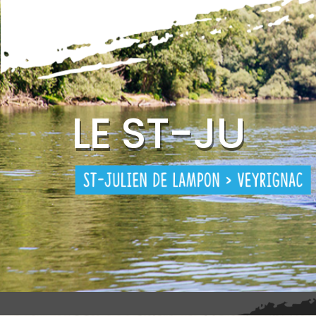
L
E
S
T
-
J
U