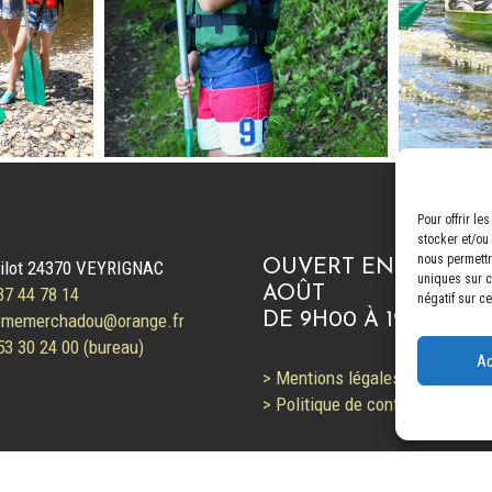
Pour offrir l
stocker et/ou
nous permettr
ilot 24370 VEYRIGNAC
OUVERT EN JUILLET
uniques sur ce
37 44 78 14
AOÛT
négatif sur ce
omemerchadou@orange.fr
DE 9H00 À 19H00
3 30 24 00 (bureau)
Ac
> Mentions légales
> Politique de confidentialité