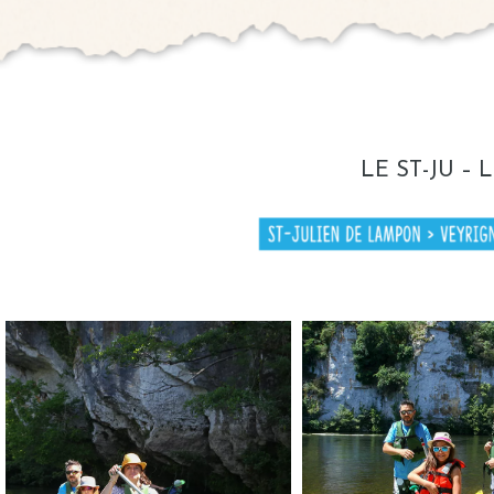
LE ST-JU
–
L