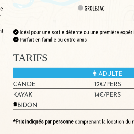
de
r
nt
Idéal pour une sortie détente ou une première expér
Parfait en famille ou entre amis
TARIFS
ADULTE
CANOË
12€/PERS
KAYAK
14€/PERS
BIDON
*Prix indiqués par personne
comprenant la location du ma