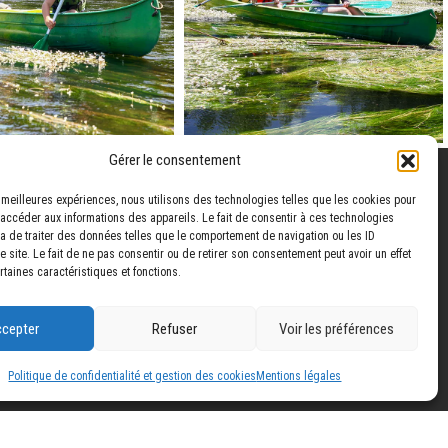
Gérer le consentement
es meilleures expériences, nous utilisons des technologies telles que les cookies pour
 accéder aux informations des appareils. Le fait de consentir à ces technologies
a de traiter des données telles que le comportement de navigation ou les ID
 ET
 site. Le fait de ne pas consentir ou de retirer son consentement peut avoir un effet
rtaines caractéristiques et fonctions.
www.immersyv.fr
cepter
Refuser
Voir les préférences
www.sports-nature-perigord.com
www.lacapenoire.com
Politique de confidentialité et gestion des cookies
Mentions légales
www.lesenquetesdepauch.com