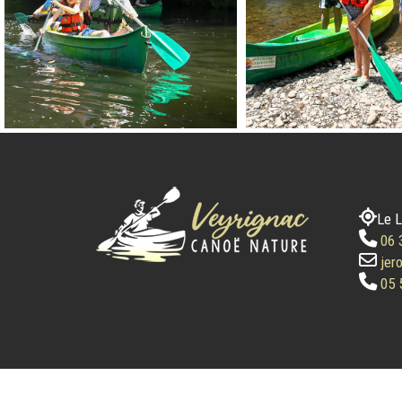
Le L
06 
jer
05 5