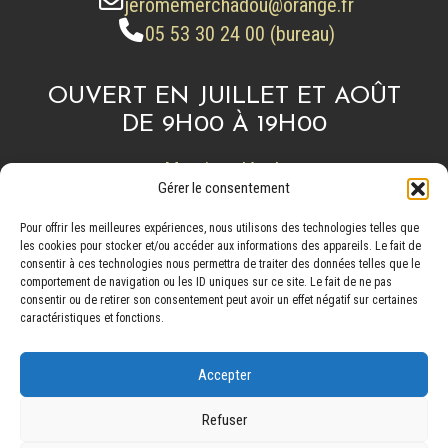
jeromemerchadou@orange.fr
05 53 30 24 00 (bureau)
OUVERT EN JUILLET ET AOÛT
DE 9H00 À 19H00
> Mentions légales
Gérer le consentement
> Politique de confidentialité
Pour offrir les meilleures expériences, nous utilisons des technologies telles que
les cookies pour stocker et/ou accéder aux informations des appareils. Le fait de
consentir à ces technologies nous permettra de traiter des données telles que le
comportement de navigation ou les ID uniques sur ce site. Le fait de ne pas
consentir ou de retirer son consentement peut avoir un effet négatif sur certaines
caractéristiques et fonctions.
www.immersyv.fr
www.sports-nature-perigord.com
Accepter
www.lacapenoire.com
Refuser
www.lesenquetesdepauch.com